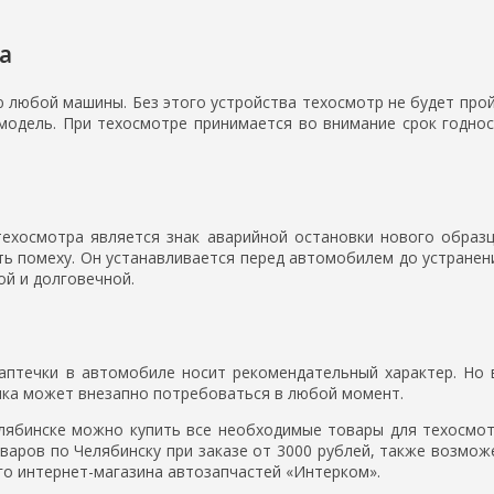
а
любой машины. Без этого устройства техосмотр не будет про
модель. При техосмотре принимается во внимание срок годно
ехосмотра является знак аварийной остановки нового образц
ь помеху. Он устанавливается перед автомобилем до устранени
ой и долговечной.
аптечки в автомобиле носит рекомендательный характер. Но в
чка может внезапно потребоваться в любой момент.
лябинске можно купить все необходимые товары для техосмо
оваров по Челябинску при заказе от 3000 рублей, также возмо
о интернет-магазина автозапчастей «Интерком».