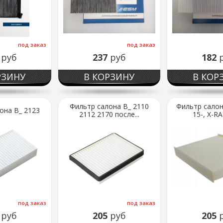
под заказ
под заказ
4
руб
237
руб
182
РЗИНУ
В КОРЗИНУ
В КОР
Фильтр салона В_ 2110
Фильтр салон
она В_ 2123
2112 2170 после...
15-, X-RAY
под заказ
под заказ
5
руб
205
руб
205