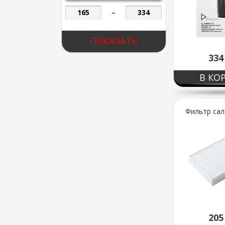
–
33
В КО
Фильтр сал
20